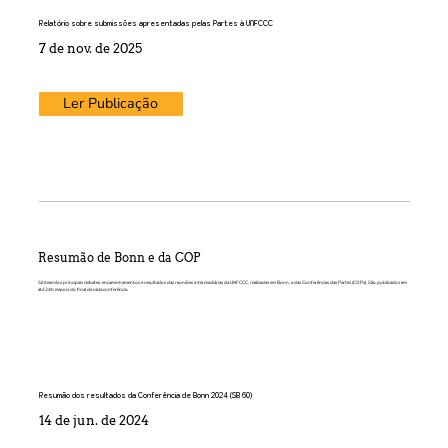
Relatório sobre submissões apresentadas pelas Partes à UNFCCC
7 de nov. de 2025
Ler Publicação
Resumão de Bonn e da COP
Síntese dos principais debates, encaminhamentos e resultados das reuniões intermediárias da UNFCCC, realizadas em Bonn, e das Conferências das Partes (COPs). São publicados em
até 24h depois do final de cada conferência.
Resumão dos resultados da Conferência de Bonn 2024 (SB 60)
14 de jun. de 2024