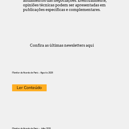
andamentos das negociações. Eventualmente,
opiniões técnicas podem ser apresentadas em
publicações específicas e complementares.
Confira as últimas newsletters aqui
Monitor do Acordo de Paris - Agosto 2026
Ler Conteúdo
Monitor do Acordo de Paris - Julho 2026