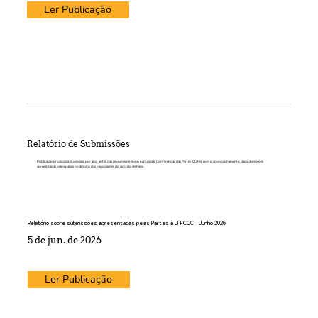
Ler Publicação
Relatório de Submissões
Publicação produzida duas vezes por ano, antes das reuniões de Bonn e antes das Conferências das Partes (COPs), com o acompanhamento das submissões
apresentadas pelos países no âmbito das negociações do Acordo de Paris.
Relatório sobre submissões apresentadas pelas Partes à UNFCCC - Junho 2026
5 de jun. de 2026
Ler Publicação