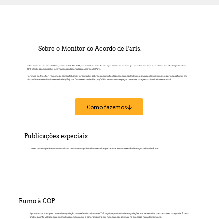
Sobre o Monitor do Acordo de Paris.
O Monitor do Acordo de Paris, criado pela LACLIMA, acompanha e monitora os processos da Convenção-Quadro das Nações Unidas sobre Mudança do Clima
(UNFCCC) e as negociações internacionais relacionadas ao Acordo de Paris.
Por meio do Monitor, reunimos e compartilhamos informações sobre o andamento das negociações climáticas, a atuação dos governos, os principais temas em
discussão nas reuniões intermediárias (SBs), nas Conferências das Partes (COPs) e em outros espaços relevantes da agenda climática internacional.
Como fazemos
Publicações especiais
Além do acompanhamento contínuo, produzimos publicações temáticas para apoiar a compreensão das negociações climáticas:
Rumo à COP
Apresenta os principais temas de negociação que serão discutidos na COP seguinte, o status das negociações e as expectativas para cada item da agenda. É uma
análise sucinta, voltada para quem deseja compreender o panorama geral das negociações e se situar no processo naquele momento.