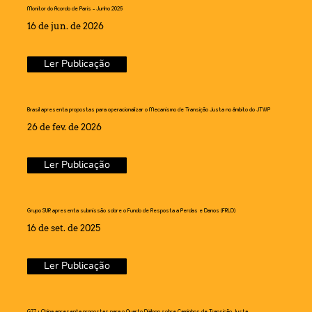
Monitor do Acordo de Paris - Junho 2026
16 de jun. de 2026
Ler Publicação
Brasil apresenta propostas para operacionalizar o Mecanismo de Transição Justa no âmbito do JTWP
26 de fev. de 2026
Ler Publicação
Grupo SUR apresenta submissão sobre o Fundo de Resposta a Perdas e Danos (FRLD)
16 de set. de 2025
Ler Publicação
G77 + China apresenta propostas para o Quarto Diálogo sobre Caminhos de Transição Justa