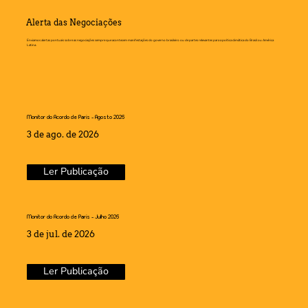
Alerta das Negociações
Enviamos alertas pontuais sobre as negociações sempre que acontecem manifestações do governo brasileiro ou de partes relevantes para a poítica climática do Brasil ou América
Latina.
Monitor do Acordo de Paris - Agosto 2026
3 de ago. de 2026
Ler Publicação
Monitor do Acordo de Paris - Julho 2026
3 de jul. de 2026
Ler Publicação