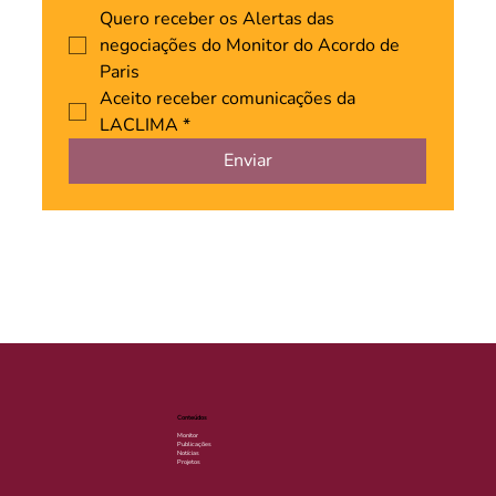
Quero receber os Alertas das 
negociações do Monitor do Acordo de 
Paris
Aceito receber comunicações da 
LACLIMA
*
Enviar
Conteúdos
Monitor
Publicações
Notícias
Projetos