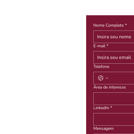
Nome Completo
*
E-mail
*
Telefone
Área de interesse
LinkedIn
*
Mensagem