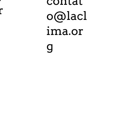
contat
r
o@lacl
ima.or
g