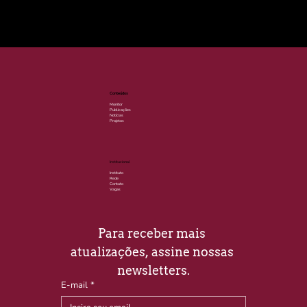
© 2025 por LACLIMA. CNPJ 49.540.848/0001-00.
Conteúdos
Monitor
Publicações
Notícias
Projetos
Institucional
Instituto
Rede
Contato
Vagas
Para receber mais 
atualizações, assine nossas 
newsletters.
E-mail
*