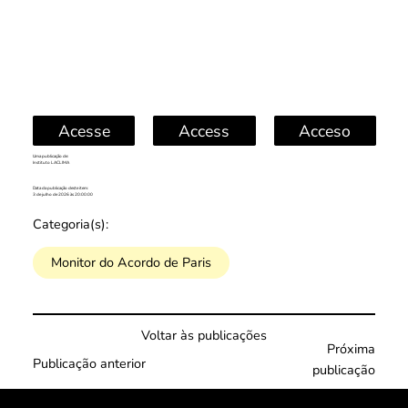
Acesse
Access
Acceso
Uma publicação de:
Instituto LACLIMA
Data da publicação deste item:
3 de julho de 2026 às 20:00:00
Categoria(s):
Monitor do Acordo de Paris
Voltar às publicações
Próxima
Publicação anterior
publicação