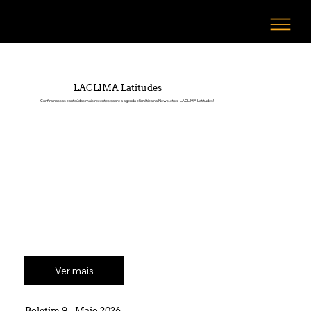
LACLIMA Latitudes
Conﬁra nossos conteúdos mais recentes sobre a agenda climática na Newsletter LACLIMA Latitudes!
Ver mais
Boletim 9 - Maio 2026