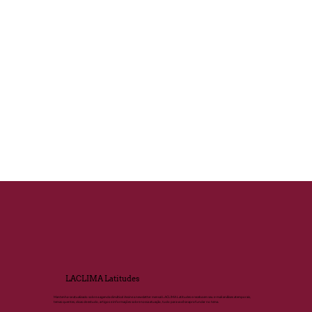
LACLIMA Latitudes
Mantenha-se atualizado sobre a agenda climática! Assine a newsletter mensal LACLIMA Latitudes e receba em seu e-mail análises atemporais,
temas quentes, dicas de estudo, artigos e informações sobre nossa atuação, tudo para você se aprofundar no tema.