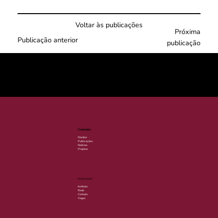
Voltar às publicações
Próxima
Publicação anterior
publicação
© 2025 por LACLIMA. CNPJ 49.540.848/0001-00.
Conteúdos
Monitor
Publicações
Notícias
Projetos
Institucional
Instituto
Rede
Contato
Vagas