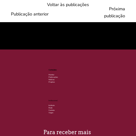
Voltar às publicações
Próxima
Publicação anterior
publicação
© 2025 por LACLIMA. CNPJ 49.540.848/0001-00.
Conteúdos
Monitor
Publicações
Notícias
Projetos
Institucional
Instituto
Rede
Contato
Vagas
Para receber mais 