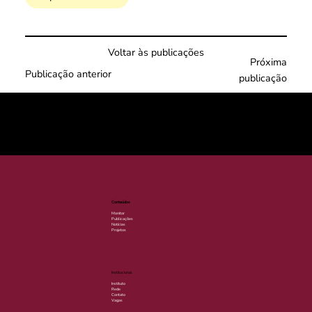
Voltar às publicações
Próxima
Publicação anterior
publicação
© 2025 por LACLIMA. CNPJ 49.540.848/0001-00.
Conteúdos
Monitor
Publicações
Notícias
Projetos
Institucional
Instituto
Rede
Contato
Vagas