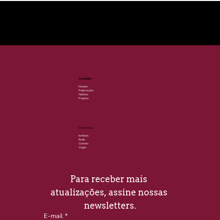
© 2025 por LACLIMA. CNPJ 49.540.848/0001-00.
Conteúdos
Monitor
Publicações
Notícias
Projetos
Institucional
Instituto
Rede
Contato
Vagas
Para receber mais 
atualizações, assine nossas 
newsletters.
E-mail
*