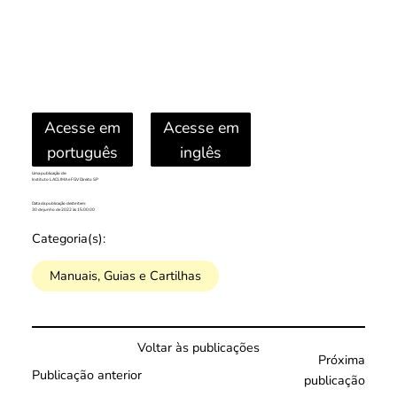
Acesse em
Acesse em
português
inglês
Uma publicação de:
Instituto LACLIMA e FGV Direito SP
Data da publicação deste item:
30 de junho de 2022 às 15:00:00
Categoria(s):
Manuais, Guias e Cartilhas
Voltar às publicações
Próxima
Publicação anterior
publicação