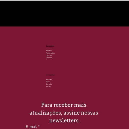
© 2025 por LACLIMA. CNPJ 49.540.848/0001-00.
Conteúdos
Monitor
Publicações
Notícias
Projetos
Institucional
Instituto
Rede
Contato
Vagas
Para receber mais 
atualizações, assine nossas 
newsletters.
E-mail
*