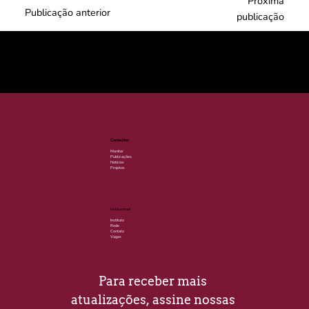
Próxima
Publicação anterior
publicação
© 2025 por LACLIMA. CNPJ 49.540.848/0001-00.
Conteúdos
Monitor
Publicações
Notícias
Projetos
Institucional
Instituto
Rede
Contato
Vagas
Para receber mais 
atualizações, assine nossas 