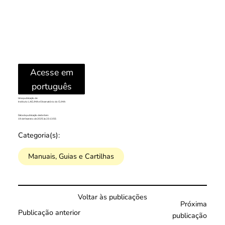
Acesse em
português
Uma publicação de:
Instituto LACLIMA e Observatório do CLIMA
Data da publicação deste item:
19 de fevereiro de 2025 às 23:13:55
Categoria(s):
Manuais, Guias e Cartilhas
Voltar às publicações
Próxima
Publicação anterior
publicação