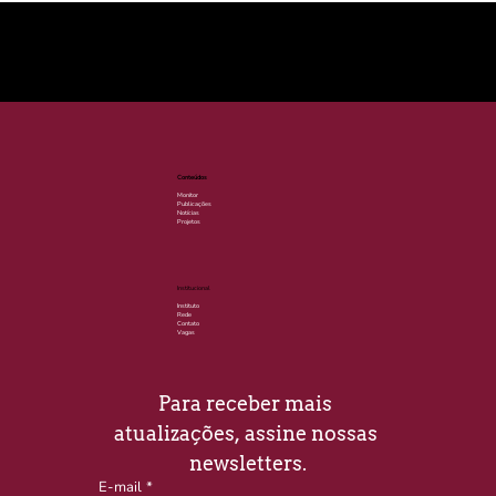
© 2025 por LACLIMA. CNPJ 49.540.848/0001-00.
Conteúdos
Monitor
Publicações
Notícias
Projetos
Institucional
Instituto
Rede
Contato
Vagas
Para receber mais 
atualizações, assine nossas 
newsletters.
E-mail
*