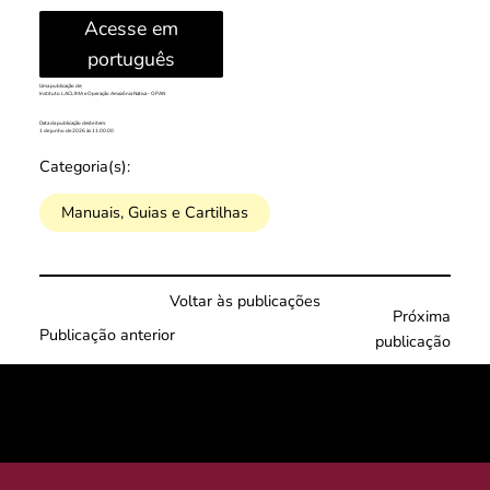
Acesse em
português
Uma publicação de:
Instituto LACLIMA e Operação Amazônia Nativa - OPAN
Data da publicação deste item:
1 de junho de 2026 às 11:00:00
Categoria(s):
Manuais, Guias e Cartilhas
Voltar às publicações
Próxima
Publicação anterior
publicação
© 2025 por LACLIMA. CNPJ 49.540.848/0001-00.