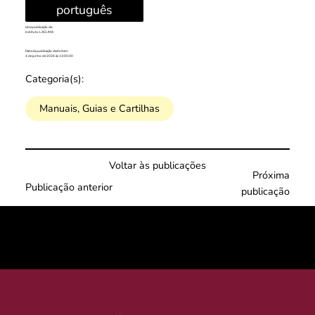
português
Uma publicação de:
Instituto LACLIMA
Data da publicação deste item:
4 de junho de 2026 às 13:00:00
Categoria(s):
Manuais, Guias e Cartilhas
Voltar às publicações
Próxima
Publicação anterior
publicação
© 2025 por LACLIMA. CNPJ 49.540.848/0001-00.