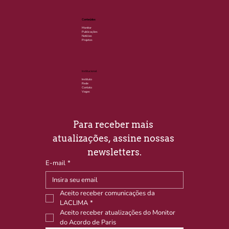
Conteúdos
Monitor
Publicações
Notícias
Projetos
Institucional
Instituto
Rede
Contato
Vagas
Para receber mais 
atualizações, assine nossas 
newsletters.
E-mail
*
Aceito receber comunicações da 
LACLIMA
*
Aceito receber atualizações do Monitor 
do Acordo de Paris