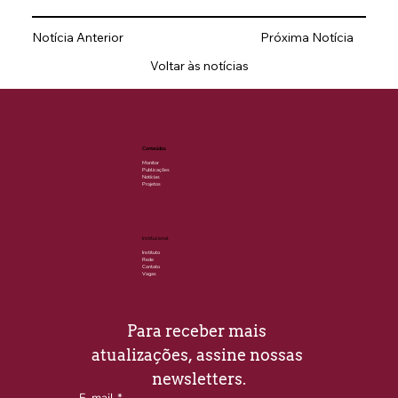
Notícia Anterior
Próxima Notícia
Voltar às notícias
Conteúdos
Monitor
Publicações
Notícias
Projetos
Institucional
Instituto
Rede
Contato
Vagas
Para receber mais 
atualizações, assine nossas 
newsletters.
E-mail
*