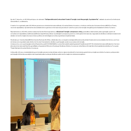
No dia 17 de junho, a LACLIMA participou do side event
“Da Dependência de Combustíveis Fósseis à Transição Justa: Recuperação, Equidade e Paz”
, realizado durante a Conferência do
Clima de Bonn, na Alemanha.
O evento foi organizado pela LACLIMA em parceria com a Anistia Internacional Brasil, a Conectas Direitos Humanos, o Instituto de Estudos Socioeconômicos (INESC) e a Themis,
reunindo especialistas, representantes da sociedade civil e organismos internacionais para discutir caminhos para uma transição energética justa e baseada em direitos humanos.
Representando a LACLIMA, a diretora executiva Caroline Rocha apresentou a
Bússola da Transição Justa (colocar o link)
, guia analítico desenvolvido pela organização a partir de
consultas com especialistas, evidências acadêmicas e experiências práticas. A publicação busca apoiar governos, instituições internacionais, negociadores climáticos e demais tomadores de
decisão na transformação de compromissos políticos em estratégias concretas, equitativas e implementáveis.
Moderado por Carolina Alves (INESC) e Caroline Rocha (LACLIMA), o debate abordou os impactos da dependência de combustíveis fósseis sobre comunidades e territórios, com foco
em temas como equidade racial, direitos territoriais, financiamento climático e participação social nos processos de transição.
A mesa contou com a participação de Ana Paula de Souza (OHCHR/ACNUDH), Jurema Werneck (Enviada Especial da Presidência da COP 30 e Anistia Internacional Brasil), Ann Harrison
(Amnesty International), Elisa Morgera (Relatora Especial da ONU sobre Mudanças Climáticas e Direitos Humanos), Letícia Ramos (Criola), Deniz Gümüşel (ativista climática na Turquia) e
Thales Machado (Conectas Direitos Humanos).
A discussão reforçou a necessidade de que a transição para economias de baixo carbono seja conduzida de forma inclusiva, garantindo proteção aos direitos humanos, justiça social e
participação efetiva das populações mais impactadas pelas mudanças climáticas e pela transformação dos sistemas energéticos.