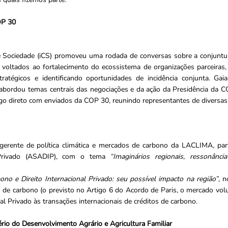
OP 30
 e Sociedade (iCS) promoveu uma rodada de conversas sobre a conjunt
voltados ao fortalecimento do ecossistema de organizações parceiras,
tratégicos e identificando oportunidades de incidência conjunta. Ga
abordou temas centrais das negociações e da ação da Presidência da CO
o direto com enviados da COP 30, reunindo representantes de diversas o
 gerente de política climática e mercados de carbono da LACLIMA, par
l Privado (ASADIP), com o tema
“Imaginários regionais, ressonância
ono e Direito Internacional Privado: seu possível impacto na região”
, 
 de carbono (o previsto no Artigo 6 do Acordo de Paris, o mercado volu
nal Privado às transações internacionais de créditos de carbono.
io do Desenvolvimento Agrário e Agricultura Familiar