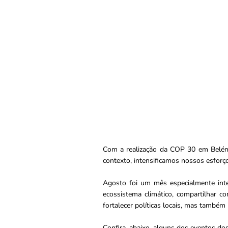
Com a realização da COP 30 em Belém 
contexto, intensificamos nossos esforço
Agosto foi um mês especialmente int
ecossistema climático, compartilhar c
fortalecer políticas locais, mas também
Confira, abaixo, alguns dos eventos dos