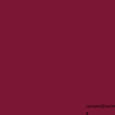
contato@laclim
g