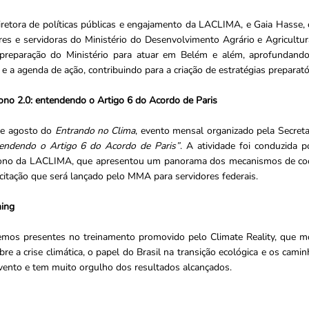
diretora de políticas públicas e engajamento da LACLIMA, e Gaia Hasse
s e servidoras do Ministério do Desenvolvimento Agrário e Agricultur
reparação do Ministério para atuar em Belém e além, aprofundando 
 a agenda de ação, contribuindo para a criação de estratégias preparató
no 2.0: entendendo o Artigo 6 do Acordo de Paris
de agosto do
Entrando no Clima
, evento mensal organizado pela Secret
endendo o Artigo 6 do Acordo de Paris”
. A atividade foi conduzida 
arbono da LACLIMA, que apresentou um panorama dos mecanismos de coop
citação que será lançado pelo MMA para servidores federais.
ning
vemos presentes no treinamento promovido pelo Climate Reality, que m
bre a crise climática, o papel do Brasil na transição ecológica e os cam
evento e tem muito orgulho dos resultados alcançados.