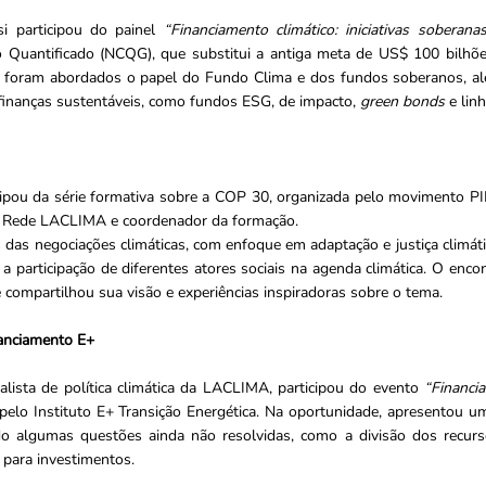
si participou do painel
“Financiamento climático: iniciativas soberana
o Quantificado (NCQG), que substitui a antiga meta de US$ 100 bil
m foram abordados o papel do Fundo Clima e dos fundos soberanos, a
s finanças sustentáveis, como fundos ESG, de impacto,
green bonds
e linh
cipou da série formativa sobre a COP 30, organizada pelo movimento 
a Rede LACLIMA e coordenador da formação.
das negociações climáticas, com enfoque em adaptação e justiça climát
iar a participação de diferentes atores sociais na agenda climática. O en
 compartilhou sua visão e experiências inspiradoras sobre o tema.
anciamento E+
alista de política climática da LACLIMA, participou do evento
“Financia
pelo Instituto E+ Transição Energética. Na oportunidade, apresentou 
o algumas questões ainda não resolvidas, como a divisão dos recur
o para investimentos.