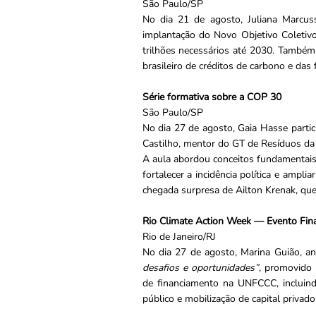
São Paulo/SP
No dia 21 de agosto, Juliana Marcus
implantação do Novo Objetivo Coletiv
trilhões necessários até 2030. També
brasileiro de créditos de carbono e da
Série formativa sobre a COP 30
São Paulo/SP
No dia 27 de agosto, Gaia Hasse parti
Castilho, mentor do GT de Resíduos d
A aula abordou conceitos fundamentais 
fortalecer a incidência política e ampl
chegada surpresa de Ailton Krenak, que
Rio Climate Action Week — Evento Fin
Rio de Janeiro/RJ
No dia 27 de agosto, Marina Guião, an
desafios e oportunidades”
, promovido 
de financiamento na UNFCCC, incluind
público e mobilização de capital privad