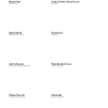
Bárbara Prado
Caroline Medeiros Rocha Frasson
Coordenadora General
Director ejecutivo
Gabriel Mantelli
Giovana Serra
Coordenador de Políticas Climáticas
Analista Técnica
Julia Stefany Lima
Maria Gabriella de Souza
Analista de Política Climática y Mercado de Carbono
Analista de Política Climática
Mariana Maraschin
Marina Guião
Coordinadora de Comunicación y Redes
Analista de Política Climática