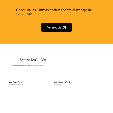
Consulta las últimas noticias sobre el trabajo de
LACLIMA.
Ver noticias
Equipe LACLIMA
Conozca a las personas que trabajan en el Instituto LACLIMA.
Ana Clara Caldas
André Castro Santos
Analista de Comunicação e Rede
Director Técnico