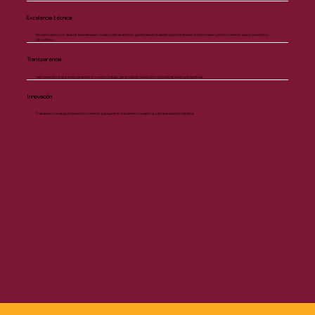
Excelencia técnica
Nos esforzamos por alcanzar la excelencia en todas nuestras acciones, garantizando la calidad y la coherencia en la información y el conocimiento que producimos y
difundimos.
Transparencia
Valoramos la transparencia y la verdad en nuestro trabajo, garantizando la inclusión de todas las voces y perspectivas.
Innovación
Trabajamos a la vanguardia del conocimiento para generar soluciones innovadoras y eficaces a la crisis climática.