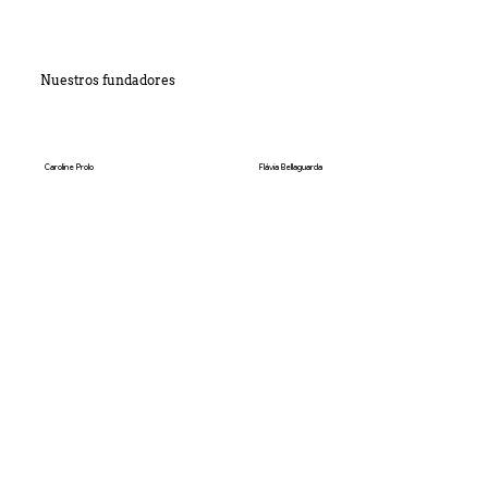
Nuestros fundadores
Caroline Prolo
Flávia Bellaguarda