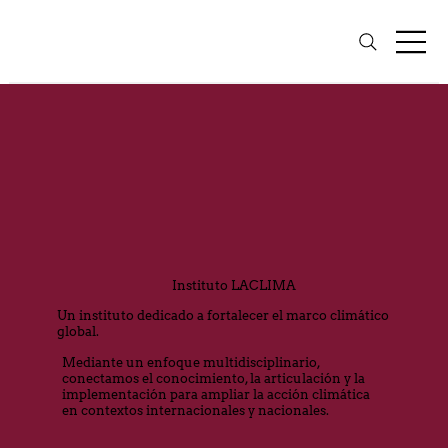
Instituto LACLIMA
Un instituto dedicado a fortalecer el marco climático
global.
Mediante un enfoque multidisciplinario,
conectamos el conocimiento, la articulación y la
implementación para ampliar la acción climática
en contextos internacionales y nacionales.