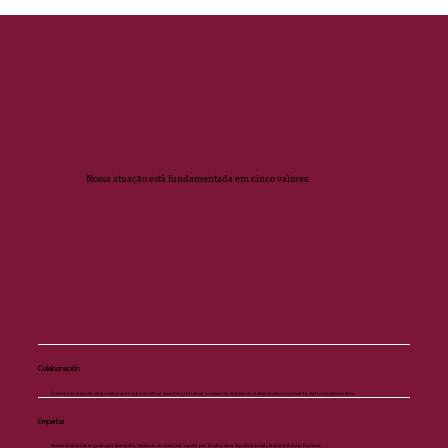
Nossa atuação está fundamentada em cinco valores:
Colaboración
Creemos en el poder de la colaboración para construir puentes y fortalecer conexiones, ampliando el alcance del conocimiento de forma democrática.
Empatia
Nuestras acciones se guían por la empatía, teniendo en cuenta el respeto por la naturaleza, la justicia social y la sostenibilidad humana.