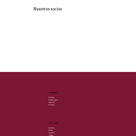
Nuestros socios
Conteúdos
Monitor
Publicações
Notícias
Projetos
Institucional
Instituto
Rede
Contato
Vagas