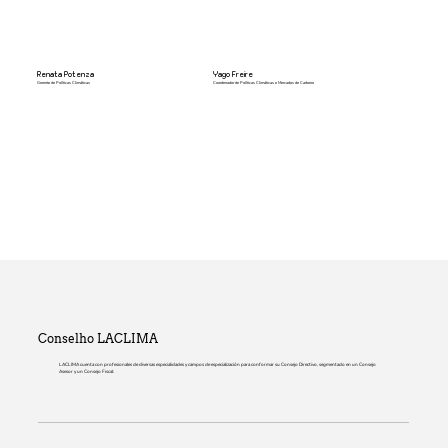
Renata Potenza
Yago Freire
Gerente de Políticas Climáticas
Coordenador de Políticas Climáticas e Mercados de Carbono
Conselho LACLIMA
LACLIMA cuenta con profesionales de diversas especialidades y campos de especialización para conformar su Consejo Directivo, segmentado en un Consejo
Asesor y un Consejo Fiscal: