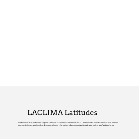
LACLIMA Latitudes
Mantenha-se atualizado sobre a agenda climática! Assine a newsletter mensal LACLIMA Latitudes e receba em seu e-mail análises
atemporais, temas quentes, dicas de estudo, artigos e informações sobre nossa atuação, tudo para você se aprofundar no tema.