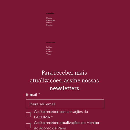
Conteúdos
Monitor
Publicações
Notícias
Projetos
Institucional
Instituto
Rede
Contato
Vagas
Para receber mais 
atualizações, assine nossas 
newsletters.
E-mail
*
Aceito receber comunicações da 
LACLIMA
*
Aceito receber atualizações do Monitor 
do Acordo de Paris