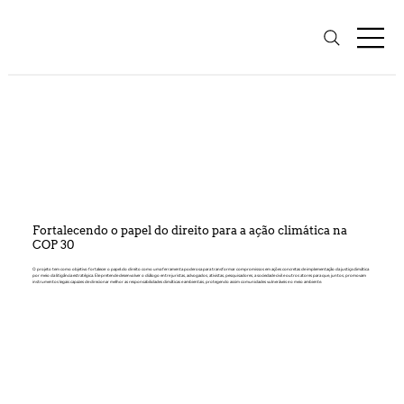
Fortalecendo o papel do direito para a ação climática na
COP 30
O projeto tem como objetivo fortalecer o papel do direito como uma ferramenta poderosa para transformar compromissos em ações concretas de implementação da justiça climática
por meio da litigância estratégica. Ele pretende desenvolver o diálogo entre juristas, advogados, ativistas, pesquisadores, a sociedade civil e outros atores para que, juntos, promovam
instrumentos legais capazes de direcionar melhor as responsabilidades climáticas e ambientais, protegendo assim comunidades vulneráveis e o meio ambiente.