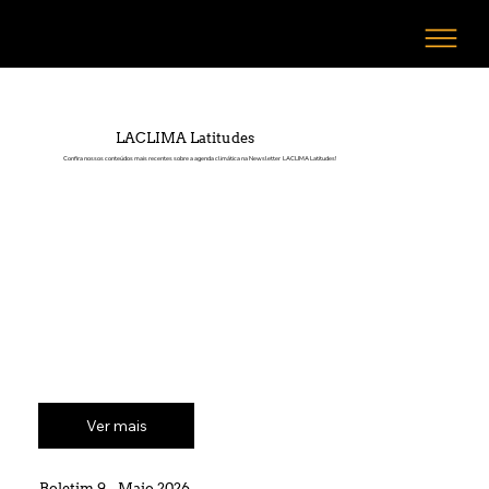
LACLIMA Latitudes
Conﬁra nossos conteúdos mais recentes sobre a agenda climática na Newsletter LACLIMA Latitudes!
Ver mais
Boletim 9 - Maio 2026