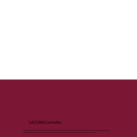
LACLIMA Latitudes
Mantenha-se atualizado sobre a agenda climática! Assine a newsletter mensal LACLIMA Latitudes e receba em seu e-mail análises atemporais,
temas quentes, dicas de estudo, artigos e informações sobre nossa atuação, tudo para você se aprofundar no tema.