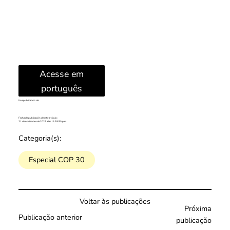
Acesse em
português
Una publicación de:
Fecha de publicación de este artículo:
21 de noviembre de 2025 a las 11:39:50 p.m.
Categoria(s):
Especial COP 30
Voltar às publicações
Próxima
Publicação anterior
publicação