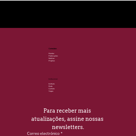
© 2025 por LACLIMA. CNPJ 49.540.848/0001-00.
Conteúdos
Monitor
Publicações
Notícias
Projetos
Institucional
Instituto
Rede
Contato
Vagas
Para receber mais 
atualizações, assine nossas 
newsletters.
Correo electrónico
*