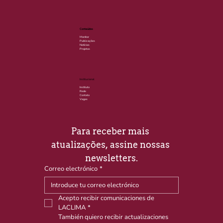
Conteúdos
Monitor
Publicações
Notícias
Projetos
Institucional
Instituto
Rede
Contato
Vagas
Para receber mais 
atualizações, assine nossas 
newsletters.
Correo electrónico
*
Acepto recibir comunicaciones de 
LACLIMA
*
También quiero recibir actualizaciones 