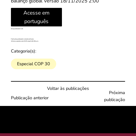
balanço global Versão 18/11/2025 2:00
Acesse em
português
Una publicación de:
Fecha de publicación de este artículo:
18 de noviembre de 2025 a las 6:46:38 p.m.
Categoria(s):
Especial COP 30
Voltar às publicações
Próxima
Publicação anterior
publicação
© 2025 por LACLIMA. CNPJ 49.540.848/0001-00.