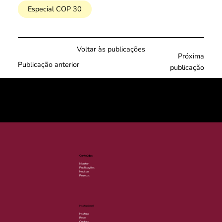
Especial COP 30
Voltar às publicações
Próxima
Publicação anterior
publicação
© 2025 por LACLIMA. CNPJ 49.540.848/0001-00.
Conteúdos
Monitor
Publicações
Notícias
Projetos
Institucional
Instituto
Rede
Contato