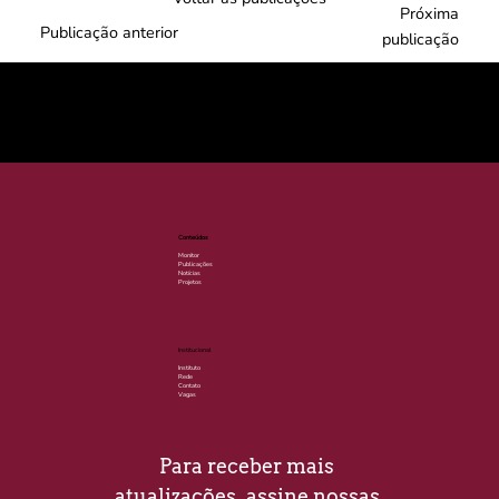
Próxima
Publicação anterior
publicação
© 2025 por LACLIMA. CNPJ 49.540.848/0001-00.
Conteúdos
Monitor
Publicações
Notícias
Projetos
Institucional
Instituto
Rede
Contato
Vagas
Para receber mais 
atualizações, assine nossas 