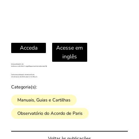
Acceda
Acesse em
inglês
Una publicación de:
Instituto LACLIMA Y Legal Response International (LRI)
Fecha de publicación de este artículo:
24 de marzo de 2024 a las 11:31:08 p.m.
Categoria(s):
Manuais, Guias e Cartilhas
Observatório do Acordo de Paris
Voltar às publicações