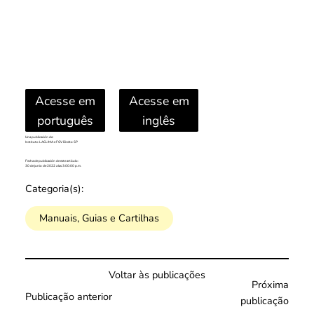
Acesse em
Acesse em
português
inglês
Una publicación de:
Instituto LACLIMA e FGV Direito SP
Fecha de publicación de este artículo:
30 de junio de 2022 a las 3:00:00 p.m.
Categoria(s):
Manuais, Guias e Cartilhas
Voltar às publicações
Próxima
Publicação anterior
publicação