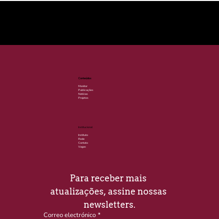
© 2025 por LACLIMA. CNPJ 49.540.848/0001-00.
Conteúdos
Monitor
Publicações
Notícias
Projetos
Institucional
Instituto
Rede
Contato
Vagas
Para receber mais 
atualizações, assine nossas 
newsletters.
Correo electrónico
*