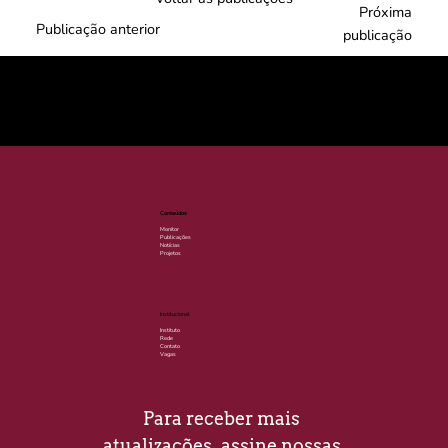
Próxima
Publicação anterior
publicação
© 2025 por LACLIMA. CNPJ 49.540.848/0001-00.
Conteúdos
Monitor
Publicações
Notícias
Projetos
Institucional
Instituto
Rede
Contato
Vagas
Para receber mais 
atualizações, assine nossas 