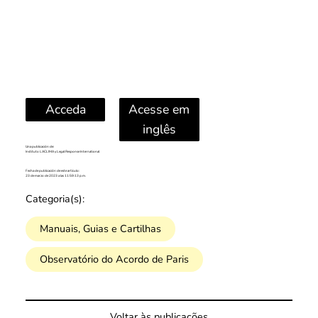
Acceda
Acesse em
inglês
Una publicación de:
Instituto LACLIMA y Legal Response International
Fecha de publicación de este artículo:
23 de marzo de 2023 a las 11:59:13 p.m.
Categoria(s):
Manuais, Guias e Cartilhas
Observatório do Acordo de Paris
Voltar às publicações