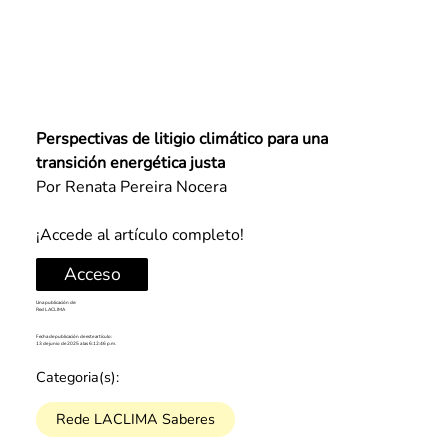
Perspectivas de litigio climático para una 
transición energética justa
Por 
Renata Pereira Nocera
¡Accede al artículo completo!
Acceso
Una publicación de:
Red LACLIMA
Fecha de publicación de este artículo:
13 de junio de 2025 a las 6:12:46 p.m.
Categoria(s):
Rede LACLIMA Saberes