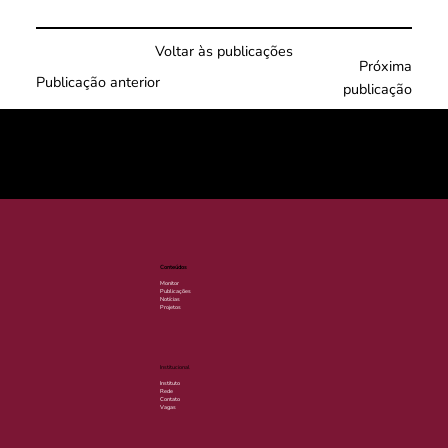
Voltar às publicações
Próxima
Publicação anterior
publicação
© 2025 por LACLIMA. CNPJ 49.540.848/0001-00.
Conteúdos
Monitor
Publicações
Notícias
Projetos
Institucional
Instituto
Rede
Contato
Vagas