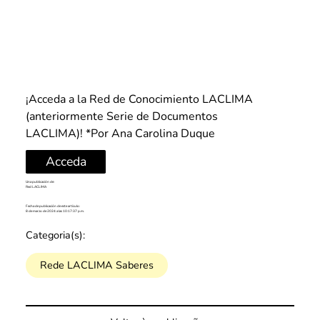
¡Acceda a la Red de Conocimiento LACLIMA 
(anteriormente Serie de Documentos 
LACLIMA)!
 *Por Ana Carolina Duque
Acceda
Una publicación de:
Red LACLIMA
Fecha de publicación de este artículo:
8 de marzo de 2024 a las 10:17:37 p.m.
Categoria(s):
Rede LACLIMA Saberes