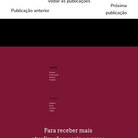
Voltar às publicações
Próxima
Publicação anterior
publicação
© 2025 por LACLIMA. CNPJ 49.540.848/0001-00.
Conteúdos
Monitor
Publicações
Notícias
Projetos
Institucional
Instituto
Rede
Contato
Vagas
Para receber mais 