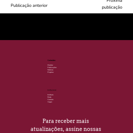
Próxima
Publicação anterior
publicação
© 2025 por LACLIMA. CNPJ 49.540.848/0001-00.
Conteúdos
Monitor
Publicações
Notícias
Projetos
Institucional
Instituto
Rede
Contato
Vagas
Para receber mais 
atualizações, assine nossas 