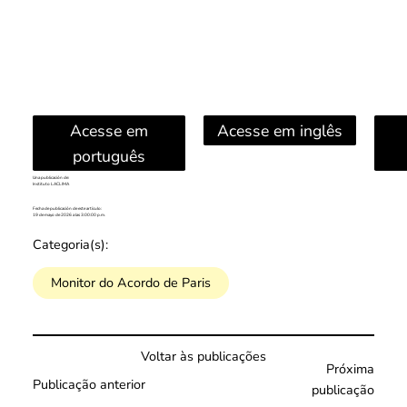
Acesse em
Acesse em inglês
português
Una publicación de:
Instituto LACLIMA
Fecha de publicación de este artículo:
19 de mayo de 2026 a las 3:00:00 p.m.
Categoria(s):
Monitor do Acordo de Paris
Voltar às publicações
Próxima
Publicação anterior
publicação