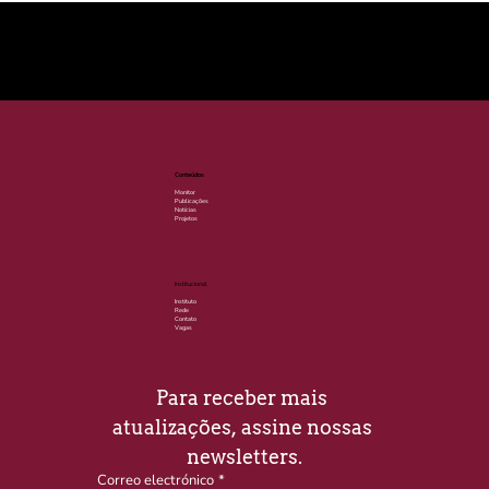
© 2025 por LACLIMA. CNPJ 49.540.848/0001-00.
Conteúdos
Monitor
Publicações
Notícias
Projetos
Institucional
Instituto
Rede
Contato
Vagas
Para receber mais 
atualizações, assine nossas 
newsletters.
Correo electrónico
*