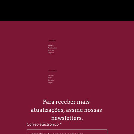
© 2025 por LACLIMA. CNPJ 49.540.848/0001-00.
Conteúdos
Monitor
Publicações
Notícias
Projetos
Institucional
Instituto
Rede
Contato
Vagas
Para receber mais 
atualizações, assine nossas 
newsletters.
Correo electrónico
*