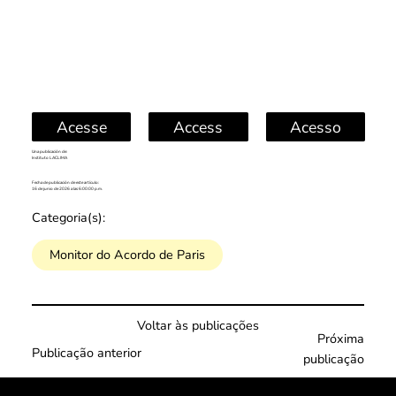
Acesse
Access
Acesso
Una publicación de:
Instituto LACLIMA
Fecha de publicación de este artículo:
16 de junio de 2026 a las 6:00:00 p.m.
Categoria(s):
Monitor do Acordo de Paris
Voltar às publicações
Próxima
Publicação anterior
publicação