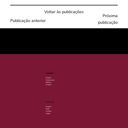
Voltar às publicações
Próxima
Publicação anterior
publicação
© 2025 por LACLIMA. CNPJ 49.540.848/0001-00.
Conteúdos
Monitor
Publicações
Notícias
Projetos
Institucional
Instituto
Rede
Contato
Vagas