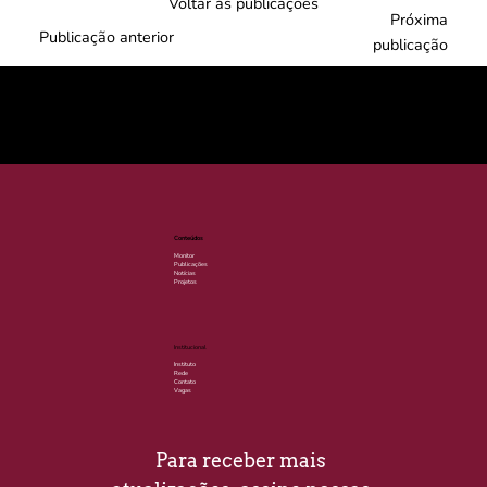
Voltar às publicações
Próxima
Publicação anterior
publicação
© 2025 por LACLIMA. CNPJ 49.540.848/0001-00.
Conteúdos
Monitor
Publicações
Notícias
Projetos
Institucional
Instituto
Rede
Contato
Vagas
Para receber mais 