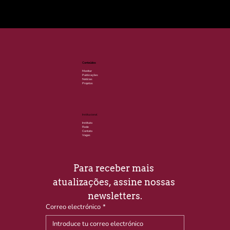
© 2025 por LACLIMA. CNPJ 49.540.848/0001-00.
Conteúdos
Monitor
Publicações
Notícias
Projetos
Institucional
Instituto
Rede
Contato
Vagas
Para receber mais 
atualizações, assine nossas 
newsletters.
Correo electrónico
*