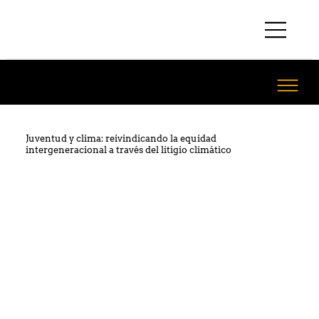
Juventud y clima: reivindicando la equidad
intergeneracional a través del litigio climático