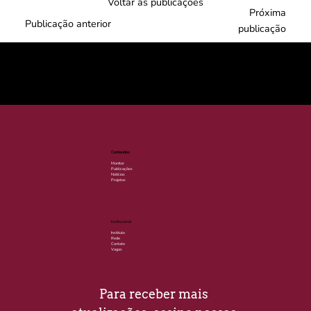
Voltar às publicações
Próxima
Publicação anterior
publicação
© 2025 por LACLIMA. CNPJ 49.540.848/0001-00.
Conteúdos
Monitor
Publicações
Notícias
Projetos
Institucional
Instituto
Rede
Contato
Vagas
Para receber mais 