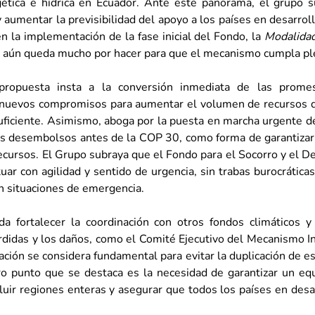
ética e hídrica en Ecuador. Ante este panorama, el grupo s
 aumentar la previsibilidad del apoyo a los países en desarroll
 la implementación de la fase inicial del Fondo, la
Modalidad
e aún queda mucho por hacer para que el mecanismo cumpla pl
propuesta insta a la conversión inmediata de las promes
a nuevos compromisos para aumentar el volumen de recursos di
suficiente. Asimismo, aboga por la puesta en marcha urgente d
 los desembolsos antes de la COP 30, como forma de garantizar
cursos. El Grupo subraya que el Fondo para el Socorro y el Des
r con agilidad y sentido de urgencia, sin trabas burocráticas
n situaciones de emergencia.
 fortalecer la coordinación con otros fondos climáticos y 
idas y los daños, como el Comité Ejecutivo del Mecanismo Int
ación se considera fundamental para evitar la duplicación de es
o punto que se destaca es la necesidad de garantizar un equil
cluir regiones enteras y asegurar que todos los países en desa