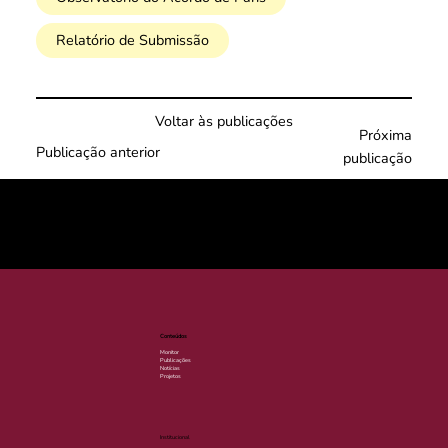
Relatório de Submissão
Voltar às publicações
Próxima
Publicação anterior
publicação
© 2025 por LACLIMA. CNPJ 49.540.848/0001-00.
Conteúdos
Monitor
Publicações
Notícias
Projetos
Institucional