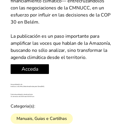
financiamiento climático— entrecruzándolos 
con las negociaciones de la CMNUCC, en un 
esfuerzo por influir en las decisiones de la COP 
30 en Belém.
La publicación es un paso importante para 
amplificar las voces que hablan de la Amazonía, 
buscando no sólo analizar, sino transformar la 
agenda climática desde el territorio.
Acceda
Una publicación de:
Instituto LACLIMA y Rede Amazônidas pelo Clima (RAC)
Fecha de publicación de este artículo:
31 de marzo de 2026 a las 5:00:00 a.m.
Categoria(s):
Manuais, Guias e Cartilhas