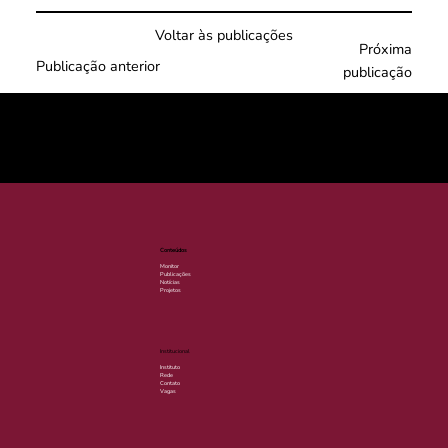
Voltar às publicações
Próxima
Publicação anterior
publicação
© 2025 por LACLIMA. CNPJ 49.540.848/0001-00.
Conteúdos
Monitor
Publicações
Notícias
Projetos
Institucional
Instituto
Rede
Contato
Vagas