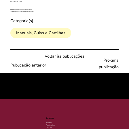
Instituto LACLIMA
Fecha de publicación de este artículo:
1 de enero de 2026 a las 12:37:30 p.m.
Categoria(s):
Manuais, Guias e Cartilhas
Voltar às publicações
Próxima
Publicação anterior
publicação
© 2025 por LACLIMA. CNPJ 49.540.848/0001-00.
Conteúdos
Monitor
Publicações
Notícias