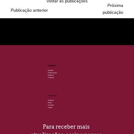
Voltar às publicações
Próxima
Publicação anterior
publicação
© 2025 por LACLIMA. CNPJ 49.540.848/0001-00.
Conteúdos
Monitor
Publicações
Notícias
Projetos
Institucional
Instituto
Rede
Contato
Vagas
Para receber mais 