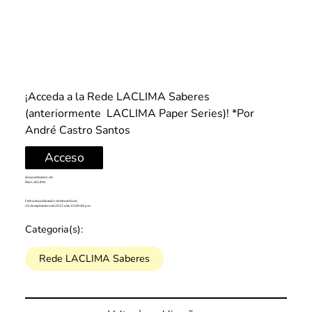
¡Acceda a la Rede LACLIMA Saberes 
(anteriormente  LACLIMA Paper Series)!
 *Por 
André Castro Santos
Acceso
Una publicación de:
Red LACLIMA
Fecha de publicación de este artículo:
15 de septiembre de 2022 a las 10:49:49 p.m.
Categoria(s):
Rede LACLIMA Saberes