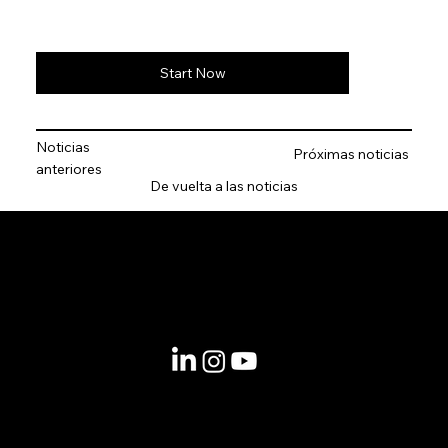
Start Now
Noticias
Próximas noticias
anteriores
De vuelta a las noticias
© 2025 por LACLIMA. CNPJ 49.540.848/0001-00.
Información