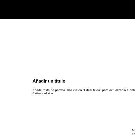
Añadir un título
Añade texto de párrafo. Haz clic en "Editar texto" para actualizar la fuent
Estilos del sitio.
Añ
as