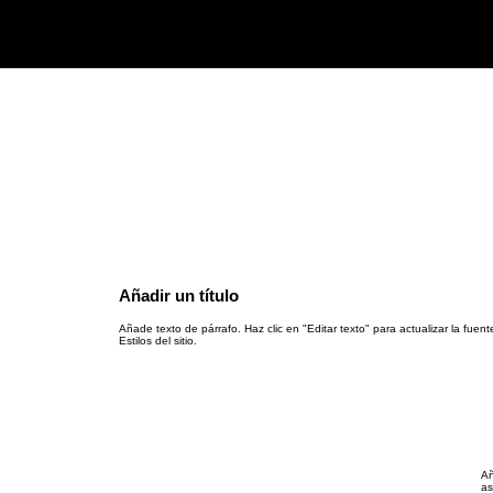
Añadir un título
Añade texto de párrafo. Haz clic en "Editar texto" para actualizar la fuent
Estilos del sitio.
Añ
as