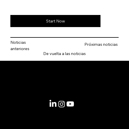
Start Now
Noticias
Próximas noticias
anteriores
De vuelta a las noticias
© 2025 por LACLIMA. CNPJ 49.540.848/0001-00.
Información