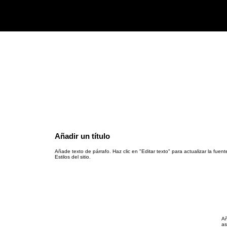
Añadir un título
Añade texto de párrafo. Haz clic en "Editar texto" para actualizar la fuent
Estilos del sitio.
Añ
as