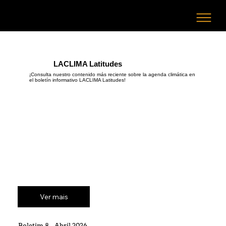
LACLIMA Latitudes
¡Consulta nuestro contenido más reciente sobre la agenda climática en
el boletín informativo LACLIMA Latitudes!
Ver mais
Boletim 8 - Abril 2026