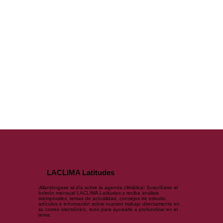
LACLIMA Latitudes
¡Manténgase al día sobre la agenda climática! Suscríbase al
boletín mensual LACLIMA Latitudes y reciba análisis
atemporales, temas de actualidad, consejos de estudio,
artículos e información sobre nuestro trabajo directamente en
su correo electrónico, todo para ayudarle a profundizar en el
tema.